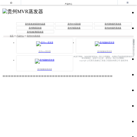


产品中心
贵州多效连续蒸发结晶器
贵州MVR蒸发器
贵州强制循环蒸发器
贵州降膜蒸发器
贵州升膜蒸发器
贵州自然循环蒸发器
贵州刮板薄膜蒸发器
首页
>>
产品中心
>>
贵州MVR蒸发器
法
律
声
明
本
网
站
部
贵州mvr蒸发器
贵州硫酸铵蒸发器
分
内
容
来源于网络，如有侵权请告知！我们立即删除；本网站严格遵循国家相关法
律法规规定，如有不当之处，请告知！我们立即删除。
copyright @石家庄鼎威化工装备工程股份有限公司 版权所有
贵州硫酸铵蒸发器
========================================