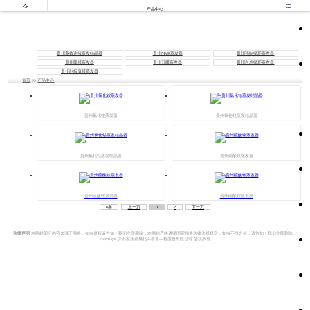


产品中心
贵州多效连续蒸发结晶器
贵州MVR蒸发器
贵州强制循环蒸发器
贵州降膜蒸发器
贵州升膜蒸发器
贵州自然循环蒸发器
贵州刮板薄膜蒸发器
首页
>>
产品中心
贵州氯化铵蒸发器
贵州氯化钴蒸发结晶器
贵州氯化钴蒸发结晶器
贵州硫酸镍蒸发器
贵州硫酸铵蒸发器
贵州硫酸铵蒸发器
8条
上一页
1
2
下一页
法律声明
本网站部分内容来源于网络，如有侵权请告知！我们立即删除；本网站严格遵循国家相关法律法规规定，如有不当之处，请告知！我们立即删除。
copyright @石家庄鼎威化工装备工程股份有限公司 版权所有